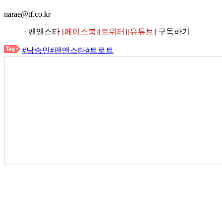
narae@tf.co.kr
· 팬앤스타
[페이스북]
[트위터]
[유튜브]
구독하기
#남승민
#팬앤스타
#트로트