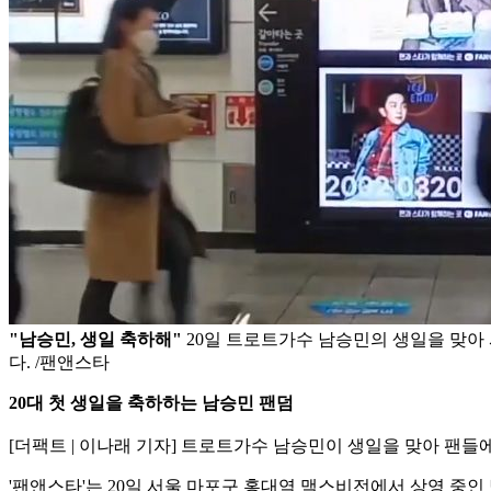
"남승민, 생일 축하해"
20일 트로트가수 남승민의 생일을 맞아
다. /팬앤스타
20대 첫 생일을 축하하는 남승민 팬덤
[더팩트 | 이나래 기자] 트로트가수 남승민이 생일을 맞아 팬들
'팬앤스타'는 20일 서울 마포구 홍대역 맥스비전에서 상영 중인