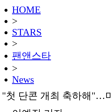
HOME
>
STARS
>
팬앤스타
>
News
"첫 단콘 개최 축하해"…