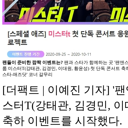
팬들이 준비한 깜짝 이벤트는?
팬과 스타가 함께하는 곳 '팬앤스
룹 미스터T(강태관, 김경민, 이대원, 황윤성) 첫 단독 콘서트 축
스타-애즈닷' 코너 갈무리
[더팩트 | 이예진 기자] 
스터T(강태관, 김경민, 이
축하 이벤트를 시작했다.