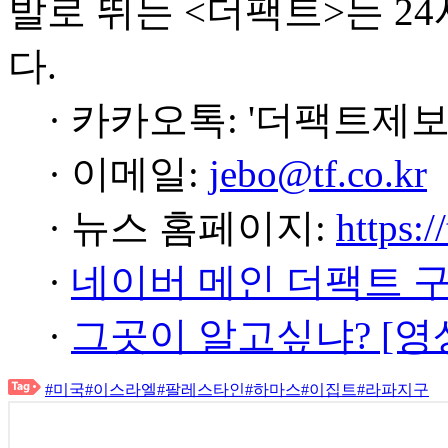
발로 뛰는 <더팩트>는 2
다.
· 카카오톡: '더팩트제보
· 이메일:
jebo@tf.co.kr
· 뉴스 홈페이지:
https:/
·
네이버 메인 더팩트 
·
그곳이 알고싶냐? [영
#미국
#이스라엘
#팔레스타인
#하마스
#이집트
#라파지구