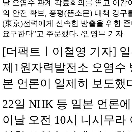
날 오염수 관계 각료회의를 열고 이같
의 안전 확보, 풍평(뜬소문) 대책 강구
(東京)전력에게 신속한 방출을 위한 
요구한다"고 주문했다. /임영무 기자
[더팩트ㅣ이철영 기자] 일
제1원자력발전소 오염수 
본 언론이 일제히 보도했다
22일 NHK 등 일본 언
이날 오전 10시 니시무라