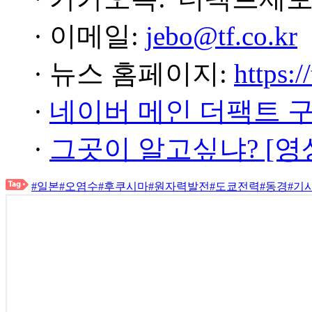
· 이메일:
jebo@tf.co.kr
· 뉴스 홈페이지:
https:/
·
네이버 메인 더팩트 
·
그곳이 알고싶냐? [영
#일본
#오염수
#후쿠시마
#원자력발전
#도쿄전력
#동경
#기