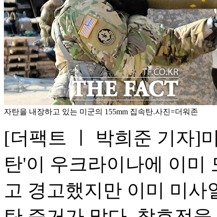
자탄을 내장하고 있는 미군의 155mm 집속탄.사진=더워존
[더팩트 ㅣ 박희준 기자]
탄'이 우크라이나에 이미
고 경고했지만 이미 미사
탄 증거가 많다. 참호전을