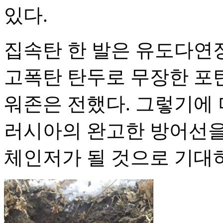
있다.
집속탄 한 발은 유도다연장
고폭탄 탄두로 무장한 포탄
워존은 전했다. 그렇기에
러시아의 완고한 방어선을
체인저가 될 것으로 기대하