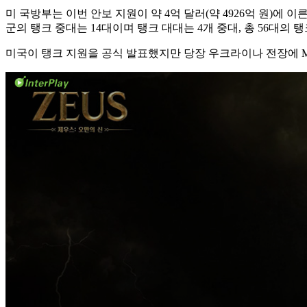
미 국방부는 이번 안보 지원이 약 4억 달러(약 4926억 원)에
군의 탱크 중대는 14대이며 탱크 대대는 4개 중대, 총 56대의 
미국이 탱크 지원을 공식 발표했지만 당장 우크라이나 전장에 M