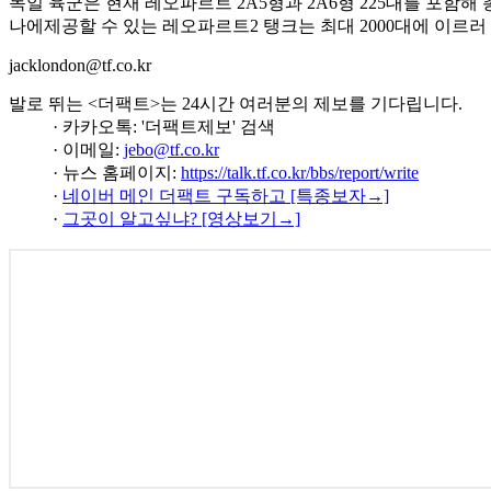
독일 육군은 현재 레오파르트 2A5형과 2A6형 225대를 포함
나에제공할 수 있는 레오파르트2 탱크는 최대 2000대에 이르러
jacklondon@tf.co.kr
발로 뛰는 <더팩트>는 24시간 여러분의 제보를 기다립니다.
· 카카오톡: '더팩트제보' 검색
· 이메일:
jebo@tf.co.kr
· 뉴스 홈페이지:
https://talk.tf.co.kr/bbs/report/write
·
네이버 메인 더팩트 구독하고 [특종보자→]
·
그곳이 알고싶냐? [영상보기→]