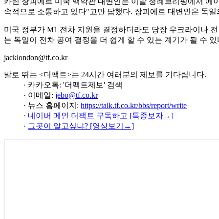
카린 장피에르 미국 백악관 대변인은 이날 정례브리핑에서 에이
속적으로 소통하고 있다"고만 답했다. 장피에르 대변인은 독일의
미국 정부가 M1 전차 지원을 결정하더라도 당장 우크라이나 전
는 독일이 전차 공여 결정을 더 쉽게 할 수 있는 계기가 될 수 
jacklondon@tf.co.kr
발로 뛰는 <더팩트>는 24시간 여러분의 제보를 기다립니다.
· 카카오톡: '더팩트제보' 검색
· 이메일:
jebo@tf.co.kr
· 뉴스 홈페이지:
https://talk.tf.co.kr/bbs/report/write
·
네이버 메인 더팩트 구독하고 [특종보자→]
·
그곳이 알고싶냐? [영상보기→]