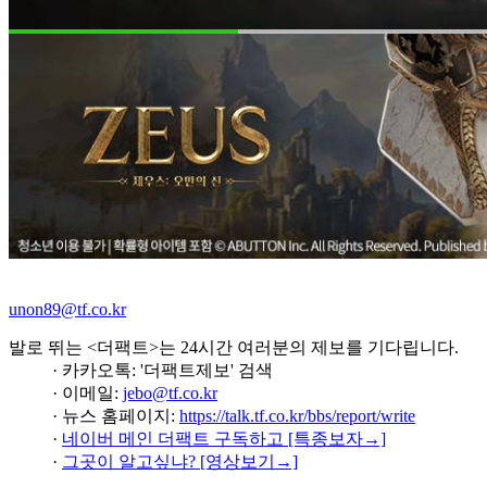
unon89@tf.co.kr
발로 뛰는 <더팩트>는 24시간 여러분의 제보를 기다립니다.
· 카카오톡: '더팩트제보' 검색
· 이메일:
jebo@tf.co.kr
· 뉴스 홈페이지:
https://talk.tf.co.kr/bbs/report/write
·
네이버 메인 더팩트 구독하고 [특종보자→]
·
그곳이 알고싶냐? [영상보기→]