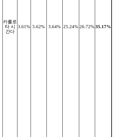
카를로
타 시
3.61%
5.62%
3.64%
25.24%
26.72%
35.17%
간다