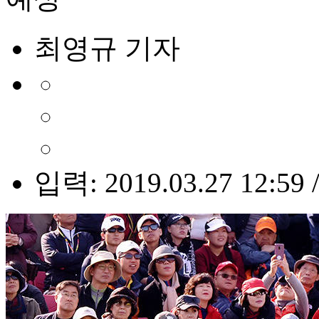
최영규 기자
입력: 2019.03.27 12:59 