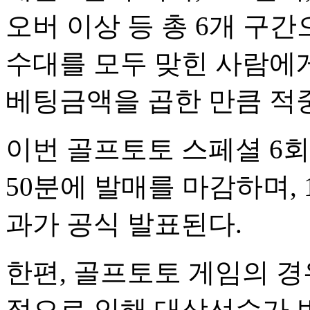
오버 이상 등 총 6개 구
수대를 모두 맞힌 사람에
베팅금액을 곱한 만큼 적
이번 골프토토 스페셜 6회차
50분에 발매를 마감하며,
과가 공식 발표된다.
한편, 골프토토 게임의 
정으로 인해 대상선수가 