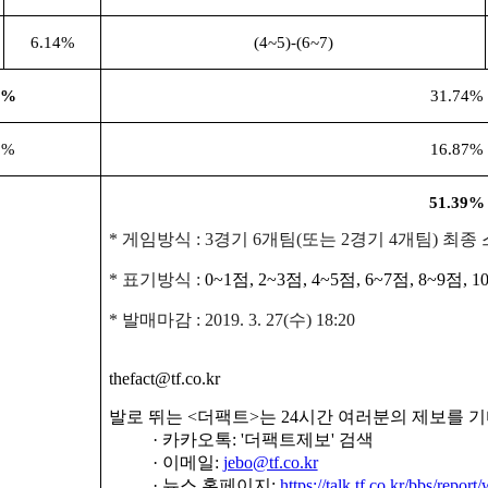
6.14%
(4~5)-(6~7)
2%
31.74%
5%
16.87%
51.39%
*
게임방식
: 3
경기
6
개팀
(
또는
2
경기
4
개팀
)
최종 
*
표기방식
:
0~1
점
, 2~3
점
, 4~5
점
, 6~7
점
, 8~9
점
, 1
*
발매마감
: 2019. 3. 27(
수
) 18:20
thefact@tf.co.kr
발로 뛰는 <더팩트>는 24시간 여러분의 제보를 
· 카카오톡: '더팩트제보' 검색
· 이메일:
jebo@tf.co.kr
· 뉴스 홈페이지:
https://talk.tf.co.kr/bbs/report/