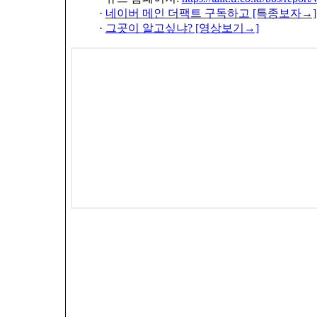
·
네이버 메인 더팩트 구독하고 [특종보자→]
·
그곳이 알고싶냐? [영상보기→]