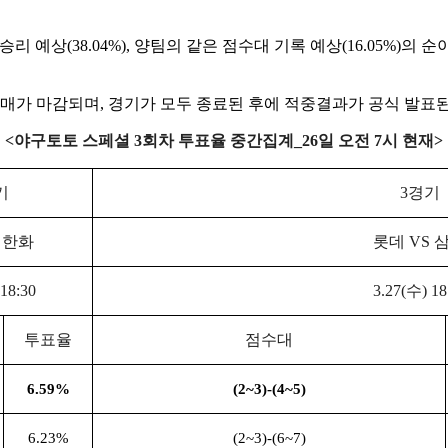
승리 예상(38.04%), 양팀의 같은 점수대 기록 예상(16.05%)의 순
 발매가 마감되며, 경기가 모두 종료된 후에 적중결과가 공식 발표된
<
야구토토 스페셜
3
회차 투표율 중간집계
_26
일 오전
7
시 현재
>
기
3
경기
S
한화
롯데
VS
 18:30
3.27(
수
) 18
투표율
점수대
6.59%
(2~3)-(4~5)
6.23%
(2~3)-(6~7)