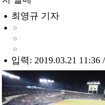
최영규 기자
입력: 2019.03.21 11:36 