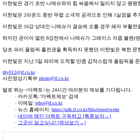
이한빛은 경기 초반 니메슈와의 힘 싸움에서 밀리지 않고 팽팽한
이한빛은 2라운드 중반 무렵 소극적 공격으로 인해 1실점을 추가
이한빛은 16강 상대인 니메슈가 결승에 오를 경우 패자 부활전을
하지만 곧이어 열린 8강전에서 니메슈가 그레이스 자콥 불렌(덴
당초 파리 올림픽 출전권을 획득하지 못했던 이한빛은 북한 문
이한빛은 지난 5일 파리에 도착할 만큼 갑작스럽게 올림픽을 
ilty012@tf.co.kr
사진영상기획부
photo@tf.co.kr
발로 뛰는 <더팩트>는 24시간 여러분의 제보를 기다립니다.
· 카카오톡: '더팩트제보' 검색
· 이메일:
jebo@tf.co.kr
· 뉴스 홈페이지:
https://talk.tf.co.kr/bbs/report/write
·
네이버 메인 더팩트 구독하고 [특종보자→]
·
그곳이 알고싶냐? [영상보기→]