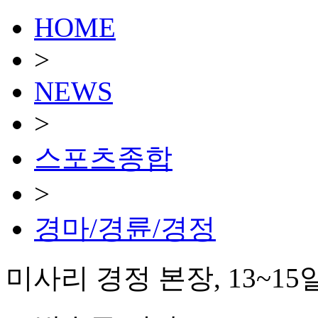
HOME
>
NEWS
>
스포츠종합
>
경마/경륜/경정
미사리 경정 본장, 13~15