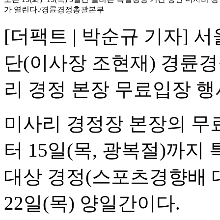
가 열린다./경륜경정총괄본부
[더팩트 | 박순규 기자
단(이사장 조현재) 경륜경
리 경정 본장 무료입장 
미사리 경정장 본장의 무료
터 15일(목, 광복절)까지
대상 경정(스포츠경향배 대
22일(목) 양일간이다.