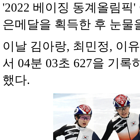
'2022 베이징 동계올림픽'
은메달을 획득한 후 눈물
이날 김아랑, 최민정, 이
서 04분 03초 627을 기
했다.