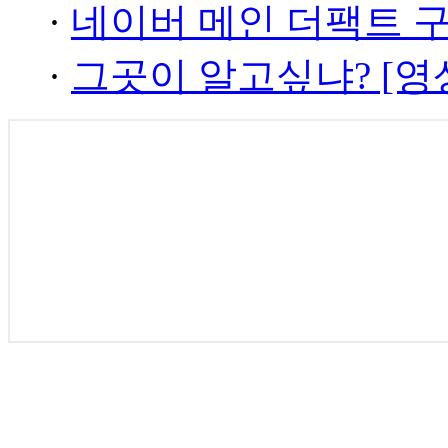
·
네이버 메인 더팩트 
·
그곳이 알고싶냐? [영