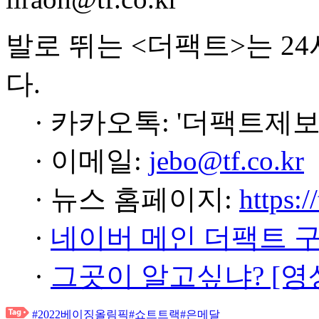
발로 뛰는 <더팩트>는 2
다.
· 카카오톡: '더팩트제보
· 이메일:
jebo@tf.co.kr
· 뉴스 홈페이지:
https:/
·
네이버 메인 더팩트 
·
그곳이 알고싶냐? [영
#2022베이징올림픽
#쇼트트랙
#은메달