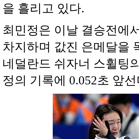
을 흘리고 있다.
최민정은 이날 결승전에서 1
차지하며 값진 은메달을 
네덜란드 쉬자너 스휠팅의 기
정의 기록에 0.052초 앞선