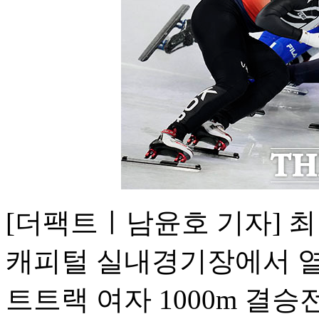
[더팩트ㅣ남윤호 기자] 최
캐피털 실내경기장에서 열
트트랙 여자 1000m 결