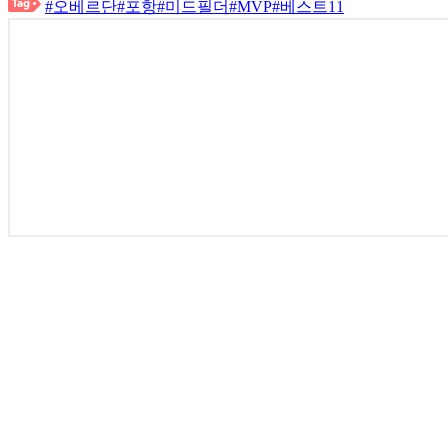
#오베르단
#포항
#미드필더
#MVP
#베스트11