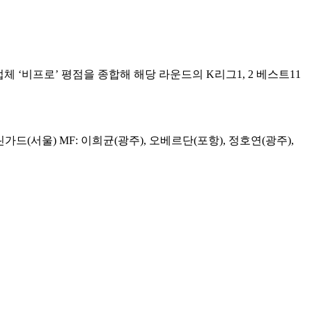
 ‘비프로’ 평점을 종합해 해당 라운드의 K리그1, 2 베스트11
 린가드(서울) MF: 이희균(광주), 오베르단(포항), 정호연(광주),