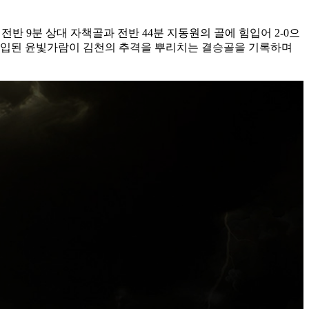
반 9분 상대 자책골과 전반 44분 지동원의 골에 힘입어 2-0으
체 투입된 윤빛가람이 김천의 추격을 뿌리치는 결승골을 기록하며