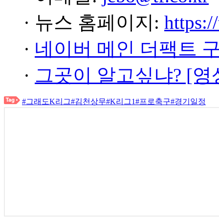
· 뉴스 홈페이지:
https:/
·
네이버 메인 더팩트 
·
그곳이 알고싶냐? [영
#그래도K리그
#김천상무
#K리그1
#프로축구
#경기일정