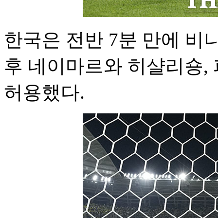
한국은 전반 7분 만에 
후 네이마르와 히샬리숑,
허용했다.