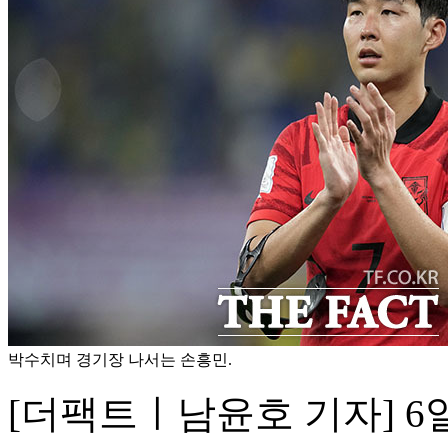
박수치며 경기장 나서는 손흥민.
[더팩트ㅣ남윤호 기자] 6