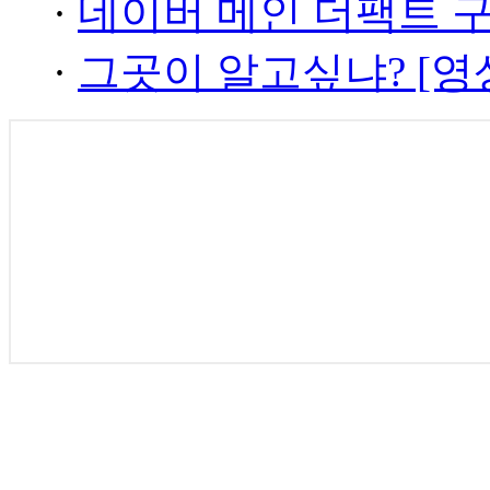
·
네이버 메인 더팩트 
·
그곳이 알고싶냐? [영