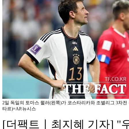
2일 독일의 토마스 뮐러(왼쪽)가 코스타리카와 조별리그 3차전 
타르)=AP.뉴시스
[더팩트ㅣ최지혜 기자] "