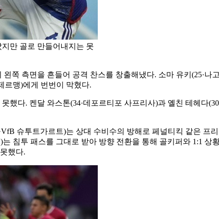
았지만 골로 만들어내지는 못
쪽 측면을 흔들어 공격 찬스를 창출해냈다. 소마 유키(25·나고야
제르맹)에게 번번이 막혔다.
했다. 켄달 와스톤(34·데포르티포 사프리사)과 옐친 테헤다(30
9·VfB 슈투트가르트)는 상대 수비수의 방해로 페널티킥 같은 
랭스)는 침투 패스를 그대로 받아 방향 전환을 통해 골키퍼와 1:1 
 못했다.