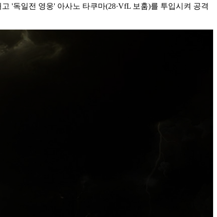
'독일전 영웅' 아사노 타쿠마(28·VfL 보훔)를 투입시켜 공격