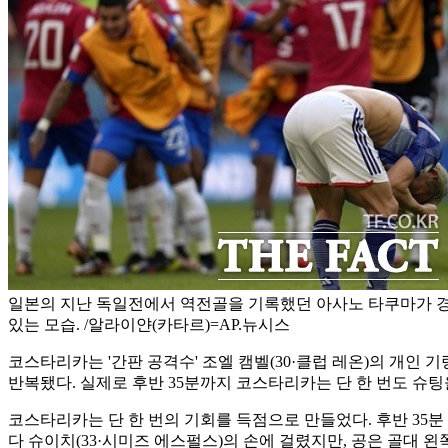
일본의 지난 독일전에서 역전골을 기록했던 아사노 타쿠마가 
있는 모습. /알라이얀(카타르)=AP.뉴시스
코스타리카는 '간판 공격수' 조엘 캠벨(30·클럽 레온)의 개인
반복됐다. 실제로 후반 35분까지 코스타리카는 단 한 번도 슈팅
코스타리카는 단 한 번의 기회를 득점으로 만들었다. 후반 35분 
다 슈이치(33·시미즈 에스펄스)의 손에 걸렸지만, 공은 골대 