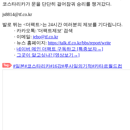
코스타리카가 문을 단단히 걸어잠궈 승리를 챙겨갔다.
js8814@tf.co.kr
발로 뛰는 <더팩트>는 24시간 여러분의 제보를 기다립니다.
· 카카오톡: '더팩트제보' 검색
· 이메일:
jebo@tf.co.kr
· 뉴스 홈페이지:
https://talk.tf.co.kr/bbs/report/write
·
네이버 메인 더팩트 구독하고 [특종보자→]
·
그곳이 알고싶냐? [영상보기→]
#일본
#코스타리카
#16강
#루사일의기적
#카타르월드컵