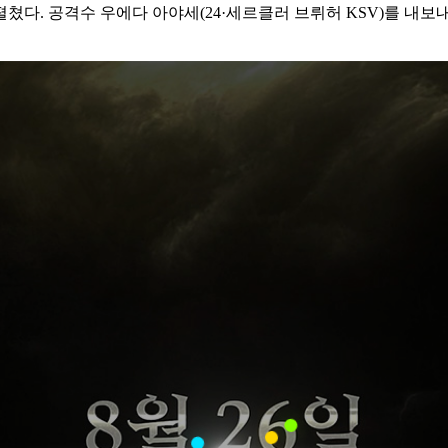
. 공격수 우에다 아야세(24·세르클러 브뤼허 KSV)를 내보내고 