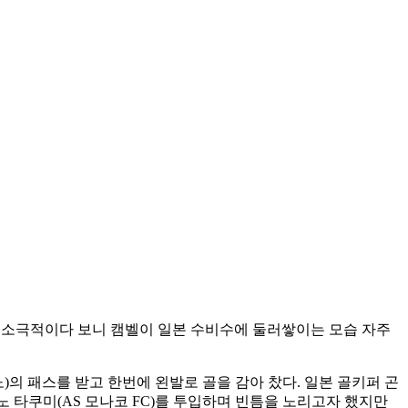
등에 소극적이다 보니 캠벨이 일본 수비수에 둘러쌓이는 모습 자주
노)의 패스를 받고 한번에 왼발로 골을 감아 찼다. 일본 골키퍼 곤
노 타쿠미(AS 모나코 FC)를 투입하며 빈틈을 노리고자 했지만