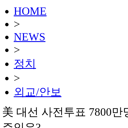
HOME
>
NEWS
>
정치
>
외교/안보
美 대선 사전투표 7800만명
주인은?