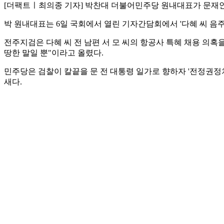
[더팩트ㅣ최의종 기자] 박찬대 더불어민주당 원내대표가 문재인 
박 원내대표는 6일 국회에서 열린 기자간담회에서 '다혜 씨 음주
전주지검은 다혜 씨 전 남편 서 모 씨의 항공사 특혜 채용 의혹을
땅한 말일 뿐"이라고 올렸다.
민주당은 검찰이 칼끝을 문 전 대통령 일가로 향하자 '전정권
새다.
여권은 다혜 씨 음주운전 사건을 비판하며 공세에 나섰다. 김장
무리 아버지 말씀이 궤변이 많더라도 들을 건 들어야지요"라고 
서울 용산경찰서는 도로교통법 위반(음주운전) 혐의로 다혜 씨를
택시와 부딪친 혐의를 받는다.
다혜 씨의 당시 혈중알코올농도는 0.14%로 면허취소 수준이었
bell@tf.co.kr
발로 뛰는 <더팩트>는 24시간 여러분의 제보를 기다립니다.
· 카카오톡: '더팩트제보' 검색
· 이메일:
jebo@tf.co.kr