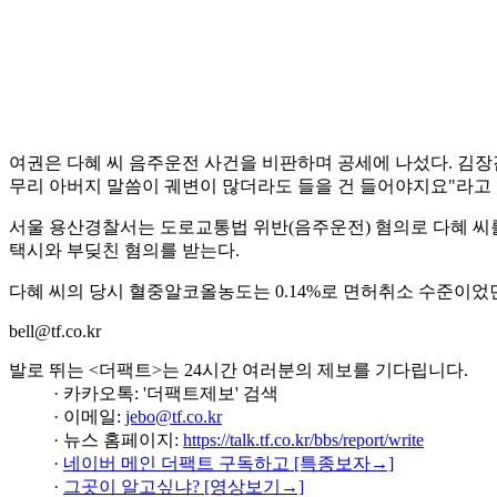
· 뉴스 홈페이지:
https://talk.tf.co.kr/bbs/report/write
·
네이버 메인 더팩트 구독하고 [특종보자→]
·
그곳이 알고싶냐? [영상보기→]
#문재인
#문다혜
#용산경찰서
#박찬대
#민주당
#국민의힘