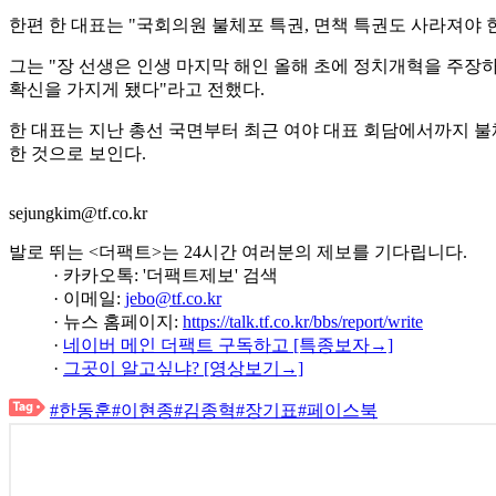
한편 한 대표는 "국회의원 불체포 특권, 면책 특권도 사라져야
그는 "장 선생은 인생 마지막 해인 올해 초에 정치개혁을 주장
확신을 가지게 됐다"라고 전했다.
한 대표는 지난 총선 국면부터 최근 여야 대표 회담에서까지 불
한 것으로 보인다.
sejungkim@tf.co.kr
발로 뛰는 <더팩트>는 24시간 여러분의 제보를 기다립니다.
· 카카오톡: '더팩트제보' 검색
· 이메일:
jebo@tf.co.kr
· 뉴스 홈페이지:
https://talk.tf.co.kr/bbs/report/write
·
네이버 메인 더팩트 구독하고 [특종보자→]
·
그곳이 알고싶냐? [영상보기→]
#한동훈
#이현종
#김종혁
#장기표
#페이스북