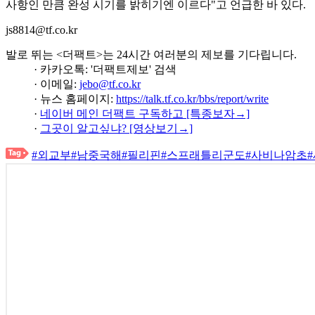
사항인 만큼 완성 시기를 밝히기엔 이르다"고 언급한 바 있다.
js8814@tf.co.kr
발로 뛰는 <더팩트>는 24시간 여러분의 제보를 기다립니다.
· 카카오톡: '더팩트제보' 검색
· 이메일:
jebo@tf.co.kr
· 뉴스 홈페이지:
https://talk.tf.co.kr/bbs/report/write
·
네이버 메인 더팩트 구독하고 [특종보자→]
·
그곳이 알고싶냐? [영상보기→]
#외교부
#남중국해
#필리핀
#스프래틀리군도
#사비나암초