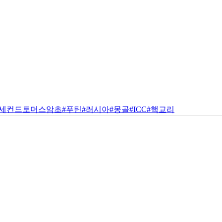
#세컨드토머스암초
#푸틴
#러시아
#몽골
#ICC
#핵교리