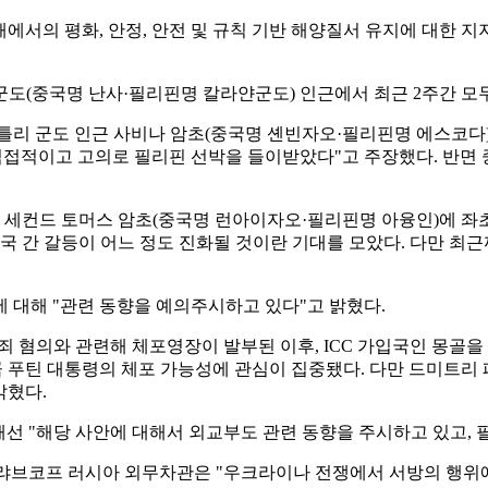
의 평화, 안정, 안전 및 규칙 기반 해양질서 유지에 대한 지지
국명 난사·필리핀명 칼라얀군도) 인근에서 최근 2주간 모두 네 차례(
래틀리 군도 인근 사비나 암초(중국명 셴빈자오·필리핀명 에스코다)
가 직접적이고 고의로 필리핀 선박을 들이받았다"고 주장했다. 반면
진 세컨드 토머스 암초(중국명 런아이자오·필리핀명 아융인)에 좌
양국 간 갈등이 어느 정도 진화될 것이란 기대를 모았다. 다만 최
 대해 "관련 동향을 예의주시하고 있다"고 밝혔다.
 혐의와 관련해 체포영장이 발부된 이후, ICC 가입국인 몽골을 지
큼 푸틴 대통령의 체포 가능성에 관심이 집중됐다. 다만 드미트
밝혔다.
해선 "해당 사안에 대해서 외교부도 관련 동향을 주시하고 있고, 
 랴브코프 러시아 외무차관은 "우크라이나 전쟁에서 서방의 행위