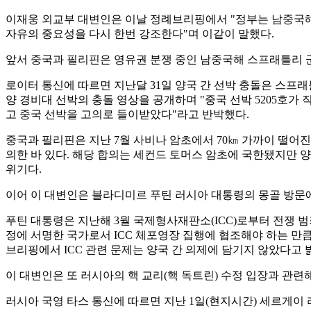
이재웅 외교부 대변인은 이날 정례브리핑에서 "정부는 남중국해에서
자유의 중요성을 다시 한번 강조한다"며 이같이 말했다.
앞서 중국과 필리핀은 영유권 분쟁 중인 남중국해 스프래틀리 군도(중
로이터 통신에 따르면 지난달 31일 양국 간 선박 충돌은 스프
양 경비대 선박의 충돌 영상을 공개하며 "중국 선박 5205호
고 중국 선박을 고의로 들이받았다"라고 반박했다.
중국과 필리핀은 지난 7월 사비나 암초에서 70㎞ 가까이 떨어
의한 바 있다. 해당 합의는 세컨드 토머스 암초에 국한됐지만 
위기다.
이어 이 대변인은 블라디미르 푸틴 러시아 대통령의 몽골 방문에
푸틴 대통령은 지난해 3월 국제형사재판소(ICC)로부터 전쟁 범죄
정에 서명한 국가로서 ICC 체포영장 집행에 협조해야 하는 만
브리핑에서 ICC 관련 문제는 양국 간 의제에 담기지 않았다고 
이 대변인은 또 러시아의 핵 교리(핵 독트린) 수정 입장과 관련
러시아 국영 타스 통신에 따르면 지난 1일(현지시간) 세르게이