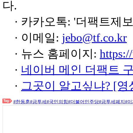
다.
· 카카오톡: '더팩트제보
· 이메일:
jebo@tf.co.kr
· 뉴스 홈페이지:
https:/
·
네이버 메인 더팩트 
·
그곳이 알고싶냐? [영
#한동훈
#금투세
#국민의힘
#더불어민주당
#금투세폐지
#