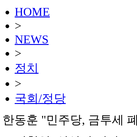
HOME
>
NEWS
>
정치
>
국회/정당
한동훈 "민주당, 금투세 