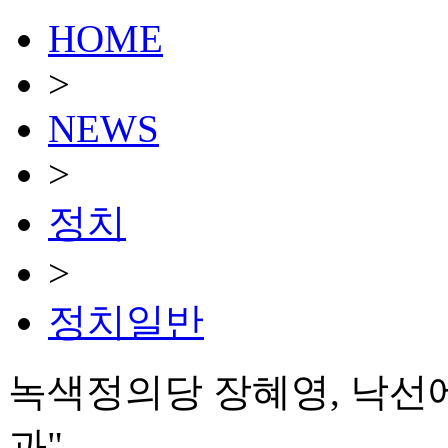
HOME
>
NEWS
>
정치
>
정치일반
녹색정의당 장혜영, 낙선
과"