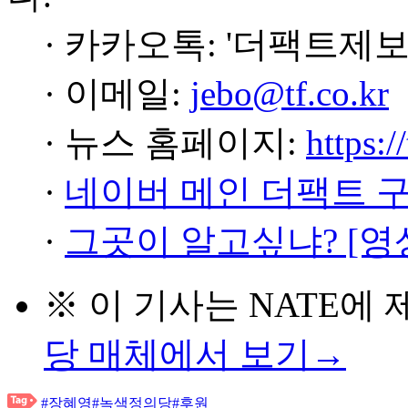
· 카카오톡: '더팩트제보
· 이메일:
jebo@tf.co.kr
· 뉴스 홈페이지:
https:/
·
네이버 메인 더팩트 
·
그곳이 알고싶냐? [영
※ 이 기사는
NATE
에 
당 매체에서 보기→
#장혜영
#녹색정의당
#후원