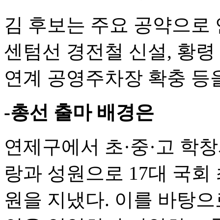
김 후보는 주요 공약으로 
센텀선 경전철 신설, 황령
연계 공영주차장 확충 등
-총선 출마 배경은
연제구에서 초·중·고 학
랑과 성원으로 17대 국회 
원을 지냈다. 이를 바탕으