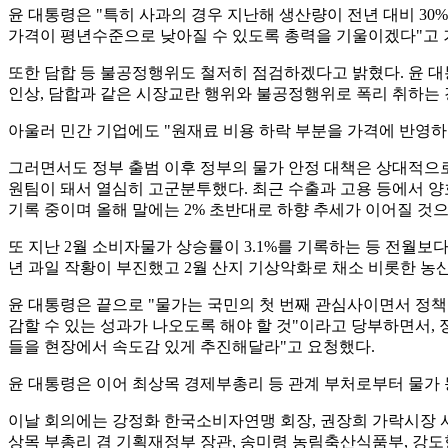
윤 대통령은 "특히 사과의 경우 지난해 생산량이 전년 대비 3
가격이 평년수준으로 낮아질 수 있도록 총력을 기울이겠다"고 
또한 담합 등 불공정행위도 철저히 점검하겠다고 밝혔다. 윤 대
인상, 담합과 같은 시장교란 행위와 불공정행위로 폭리 취하는
아울러 민간 기업에도 "원재료 비용 하락 부분을 가격에 반영
그러면서도 정부 출범 이후 정부의 물가 안정 대책은 상대적으로 
원팀이 돼서 열심히 고군분투했다. 최근 수출과 고용 등에서 양호
기록 중이며 올해 말에는 2% 초반대로 하향 추세가 이어질 것
또 지난 2월 소비자물가 상승률이 3.1%를 기록하는 등 전월보
년 과일 작황이 부진했고 2월 산지 기상악화로 채소 비롯한 농
윤 대통령은 끝으로 "물가는 국민의 첫 번째 관심사이면서 정책
감할 수 있는 성과가 나오도록 해야 할 것"이라고 당부하면서,
들을 현장에서 속도감 있게 추진해달라"고 요청했다.
윤 대통령은 이어 최상목 경제부총리 등 관계 부처로부터 물가 
이날 회의에는 강정화 한국소비자연맹 회장, 권장희 가락시장 
상목 부총리 겸 기획재정부 장관, 송미령 농림축산식품부, 강도