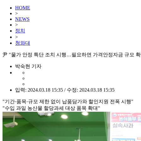
HOME
>
NEWS
>
정치
>
청와대
尹 "물가 안정 특단 조치 시행…필요하면 가격안정자금 규모 
박숙현 기자
입력: 2024.03.18 15:35 / 수정: 2024.03.18 15:35
"기간·품목·규모 제한 없이 납품담가와 할인지원 전폭 시행"
"수입 과일 농산물 할당과세 대상 품목 확대"