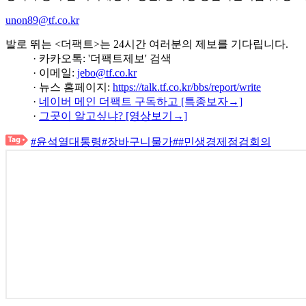
unon89@tf.co.kr
발로 뛰는 <더팩트>는 24시간 여러분의 제보를 기다립니다.
· 카카오톡: '더팩트제보' 검색
· 이메일:
jebo@tf.co.kr
· 뉴스 홈페이지:
https://talk.tf.co.kr/bbs/report/write
·
네이버 메인 더팩트 구독하고 [특종보자→]
·
그곳이 알고싶냐? [영상보기→]
#윤석열대통령
#장바구니물가
#
#민생경제점검회의