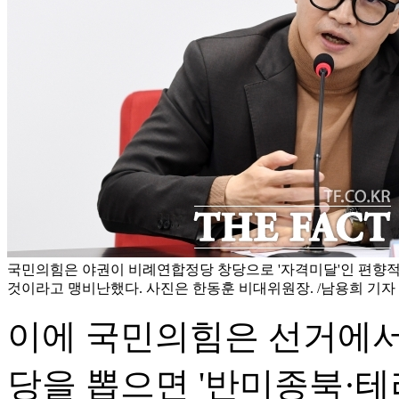
국민의힘은 야권이 비례연합정당 창당으로 '자격미달'인 편향
것이라고 맹비난했다. 사진은 한동훈 비대위원장. /남용희 기자
이에 국민의힘은 선거에서
당을 뽑으면 '반미종북·테