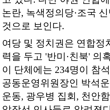
논란, 녹색정의당·조국 신
것으로 보인다.
여당 및 정치권은 연합정
력을 두고 '반미·친북' 
이 단체에는 234명이 참
공동운영위원장인 박석운·
운동, 광우병 집회, 천안
앞장선 인사들로 알려졌다