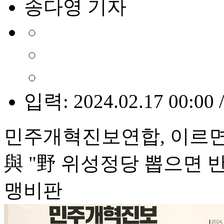
송다영 기자
입력: 2024.02.17 00:00 
민주개혁진보연합, 이르면 
與 "野 위성정당 뽑으면 
맹비판