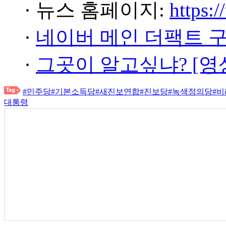
· 뉴스 홈페이지:
https:/
·
네이버 메인 더팩트 
·
그곳이 알고싶냐? [영
#민주당
#기본소득당
#새진보연합
#진보당
#녹색정의당
#
대통령