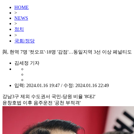
HOME
>
NEWS
>
정치
>
국회/정당
與, 현역 7명 '컷오프'·18명 '감점'…동일지역 3선 이상 페널티도
김세정 기자
입력: 2024.01.16 19:47 / 수정: 2024.01.16 22:49
강남3구 제외 수도권서 국민-당원 비율 '8대2'
윤창호법 이후 음주운전 '공천 부적격'