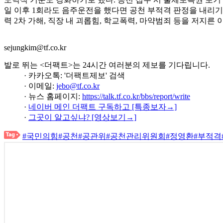
일 이후 1회라도 음주운전을 했다면 공천 부적격 판정을 내리기로
력 2차 가해, 직장 내 괴롭힘, 학교폭력, 마약범죄 등을 저지른
sejungkim@tf.co.kr
발로 뛰는 <더팩트>는 24시간 여러분의 제보를 기다립니다.
· 카카오톡: '더팩트제보' 검색
· 이메일:
jebo@tf.co.kr
· 뉴스 홈페이지:
https://talk.tf.co.kr/bbs/report/write
·
네이버 메인 더팩트 구독하고 [특종보자→]
·
그곳이 알고싶냐? [영상보기→]
#국민의힘
#공천
#공관위
#공천관리위원회
#정영환
#부적격