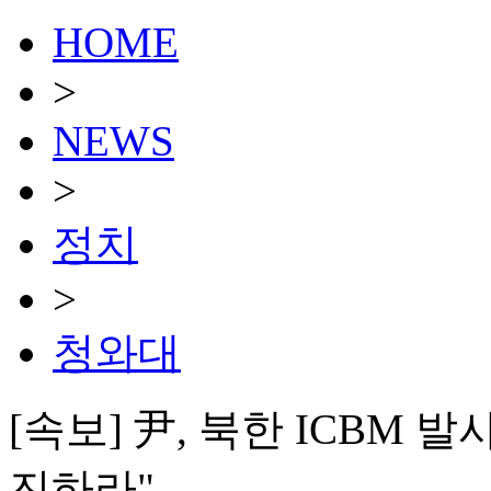
HOME
>
NEWS
>
정치
>
청와대
[속보] 尹, 북한 ICBM 
진하라"