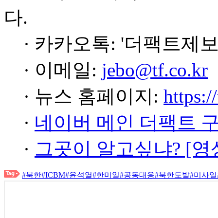
다.
· 카카오톡: '더팩트제보
· 이메일:
jebo@tf.co.kr
· 뉴스 홈페이지:
https:/
·
네이버 메인 더팩트 
·
그곳이 알고싶냐? [영
#북한
#ICBM
#윤석열
#한미일
#공동대응
#북한도발
#미사일