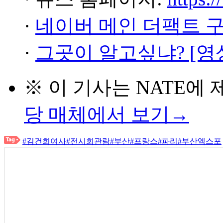
·
네이버 메인 더팩트 
·
그곳이 알고싶냐? [영
※ 이 기사는
NATE
에 
당 매체에서 보기→
#김건희여사
#전시회관람
#부산
#프랑스
#파리
#부산엑스포