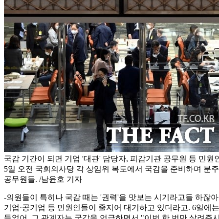
국감 기간이 되면 기업 '대관' 담당자, 피감기관 공무원 등 민
5일 오전 국회의사당 각 상임위 복도에서 국감을 준비하며 분
공무원들. /남윤호 기자
-의원들이 특히나 국감 때는 '권력'을 맛보는 시기라고들 하잖
기업·공기업 등 민원인들이 줄지어 대기하고 있더라고. 6일에
들었어. 그 관계자는 국감을 언급하면서 "이번 한 번만 살려주시