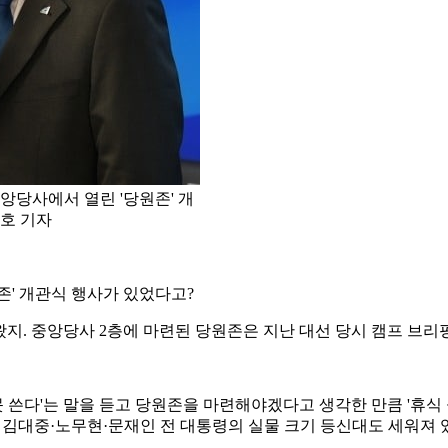
앙당사에서 열린 '당원존' 개
윤호 기자
존' 개관식 행사가 있었다고?
쳐왔지. 중앙당사 2층에 마련된 당원존은 지난 대선 당시 캠프 브
못 쓴다'는 말을 듣고 당원존을 마련해야겠다고 생각한 만큼 '휴식
 김대중·노무현·문재인 전 대통령의 실물 크기 등신대도 세워져 