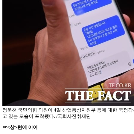
정운천 국민의힘 의원이 4일 산업통상자원부 등에 대한 국정감사 
고 있는 모습이 포착됐다. /국회사진취재단
☞<상>편에 이어