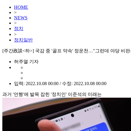
HOME
>
NEWS
>
정치
>
정치일반
[주간政談<하>] 국감 중 '골프 약속' 정운천…"그런데 야당 비판
허주열 기자
입력: 2022.10.08 00:00 / 수정: 2022.10.08 00:00
과거 '언행'에 발목 잡힌 '정치인' 이준석의 미래는