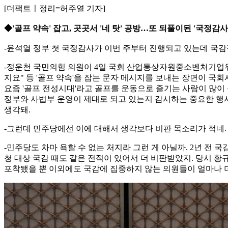
[더팩트ㅣ정리=허주열 기자]
◆'골프 약속' 잡고, 곳곳서 '네 탓' 공방…또 되풀이된 '국정감사
-윤석열 정부 첫 국정감사가 이번 주부터 진행되고 있는데 국감
-정운천 국민의힘 의원이 4일 국회 산업통상자원중소벤처기업위원
지요" 등 '골프 약속'을 잡는 문자 메시지를 보내는 장면이 
요즘 '골프 전성시대'라고 골프를 운동으로 즐기는 사람이 많이 
정부와 사법부 운영이 제대로 되고 있는지 감시하는 중요한 행사
생각돼.
-그런데 민주당에선 이에 대해서 생각보다 비판 목소리가 적네.
-민주당도 차마 욕할 수 없는 처지라 그런 게 아닐까. 2년 전
청 대상 국감 때도 같은 전적이 있어서 더 비판받았지. 당시 
포착됐을 뿐 이외에도 국감에 집중하지 않는 의원들이 얼마나 더