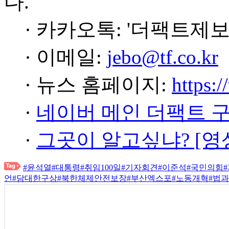
다.
· 카카오톡: '더팩트제보
· 이메일:
jebo@tf.co.kr
· 뉴스 홈페이지:
https:/
·
네이버 메인 더팩트 
·
그곳이 알고싶냐? [영
#윤석열
#대통령
#취임100일
#기자회견
#이준석
#국민의힘
언
#담대한구상
#북한체제안전보장
#부산엑스포
#노동개혁
#법