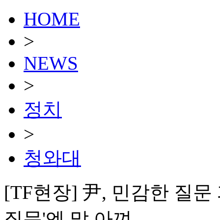
HOME
>
NEWS
>
정치
>
청와대
[TF현장] 尹, 민감한 질
질문'엔 말 아껴