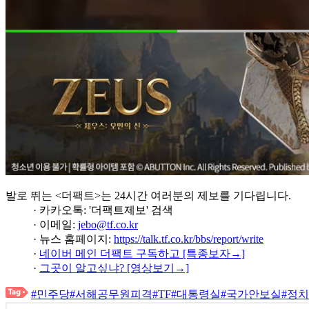
발로 뛰는 <더팩트>는 24시간 여러분의 제보를 기다립니다.
· 카카오톡: '더팩트제보' 검색
· 이메일:
jebo@tf.co.kr
· 뉴스 홈페이지:
https://talk.tf.co.kr/bbs/report/write
·
네이버 메인 더팩트 구독하고 [특종보자→]
·
그곳이 알고싶냐? [영상보기→]
#민주당
#서해공무원피격
#TF
#대통령실
#국가안보실
#정