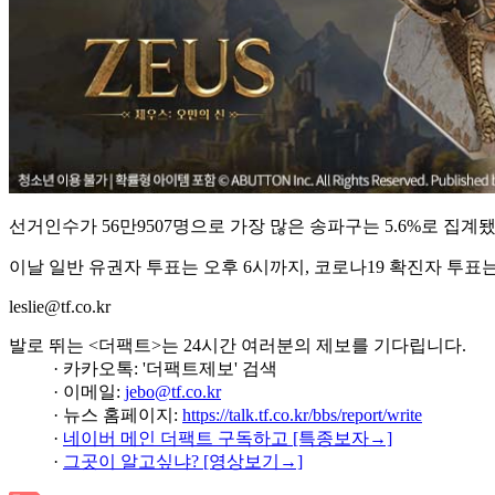
선거인수가 56만9507명으로 가장 많은 송파구는 5.6%로 집계됐
이날 일반 유권자 투표는 오후 6시까지, 코로나19 확진자 투표는
leslie@tf.co.kr
발로 뛰는 <더팩트>는 24시간 여러분의 제보를 기다립니다.
· 카카오톡: '더팩트제보' 검색
· 이메일:
jebo@tf.co.kr
· 뉴스 홈페이지:
https://talk.tf.co.kr/bbs/report/write
·
네이버 메인 더팩트 구독하고 [특종보자→]
·
그곳이 알고싶냐? [영상보기→]