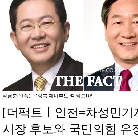
박남춘(왼쪽), 유정복 예비후보 /더팩트DB
[더팩트ㅣ인천=차성민기자
시장 후보와 국민의힘 유정