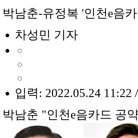
박남춘-유정복 '인천e음카
차성민 기자
입력: 2022.05.24 11:22 
박남춘 "인천e음카드 공약 