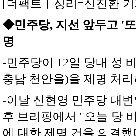
[더팩트ㅣ정리=신진환 기
◆민주당, 지선 앞두고 '또
명
-민주당이 12일 당내 성 
충남 천안을)을 제명 처리
-이날 신현영 민주당 대변
후 브리핑에서 "오늘 당
에 대한 제명 건을 의결했