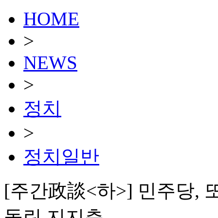
HOME
>
NEWS
>
정치
>
정치일반
[주간政談<하>] 민주당,
돌린 지지층