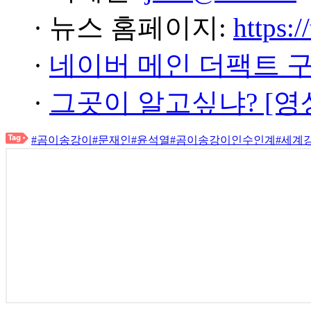
· 뉴스 홈페이지:
https:/
·
네이버 메인 더팩트 
·
그곳이 알고싶냐? [영
#곰이송강이
#문재인
#윤석열
#곰이송강이인수인계
#세계