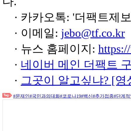
다.
· 카카오톡: '더팩트제보
· 이메일:
jebo@tf.co.kr
· 뉴스 홈페이지:
https:/
·
네이버 메인 더팩트 
·
그곳이 알고싶냐? [영
#문재인
#국민과의대화
#코로나19
#백신
#추가접종
#단계