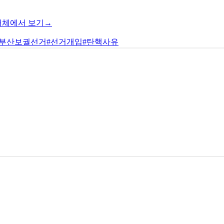
매체에서 보기→
#부산보궐선거
#선거개입
#탄핵사유