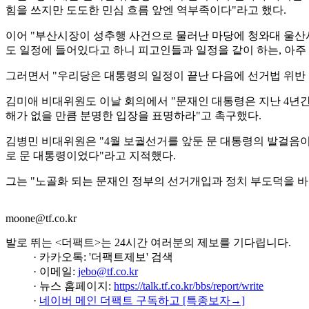
힘을 쓰지만 도도한 민심 흐름 앞엔 역부족이다"라고 했다.
이어 "부산시장이 성추행 사건으로 물러난 마당에 청와대 울산시
도 일정에 들어있다고 하니 피고인들과 일정을 같이 하는, 아주
그러면서 "우리당은 대통령의 일정이 끝난 다음에 선거법 위반
김미애 비대위원도 이날 회의에서 "문재인 대통령은 지난 4년
해가 없을 만큼 분명한 입장을 표명하라"고 촉구했다.
김병민 비대위원은 "4월 보궐선거를 앞둔 문 대통령의 발걸음이
로 문 대통령이었다"라고 지적했다.
그는 "노골화 되는 문재인 정부의 선거개입과 정치 부도덕을 바
moone@tf.co.kr
발로 뛰는 <더팩트>는 24시간 여러분의 제보를 기다립니다.
· 카카오톡: '더팩트제보' 검색
· 이메일:
jebo@tf.co.kr
· 뉴스 홈페이지:
https://talk.tf.co.kr/bbs/report/write
·
네이버 메인 더팩트 구독하고 [특종보자→]