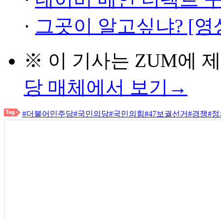
·
그곳이 알고싶냐? [영
※ 이 기사는
ZUM
에 
당 매체에서 보기→
#더불어민주당
#국민의당
#국민의힘
#47보궐선거
#경쟁
#