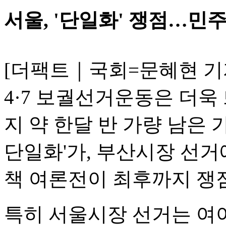
서울, '단일화' 쟁점…민주
[더팩트｜국회=문혜현 기
4·7 보궐선거운동은 더욱
지 약 한달 반 가량 남은
단일화'가, 부산시장 선거에
책 여론전이 최후까지 쟁점
특히 서울시장 선거는 여