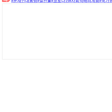
#문재인대통령
#설선물
#코로나19
#사회적배려계층
#국가