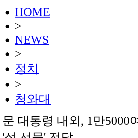
HOME
>
NEWS
>
정치
>
청와대
문 대통령 내외, 1만500
'설 선물' 전달