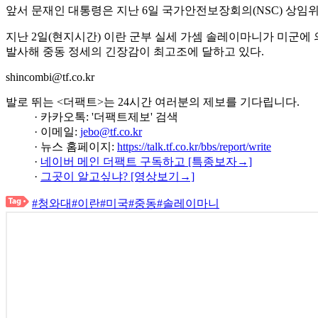
앞서 문재인 대통령은 지난 6일 국가안전보장회의(NSC) 상임
지난 2일(현지시간) 이란 군부 실세 가셈 솔레이마니가 미군에
발사해 중동 정세의 긴장감이 최고조에 달하고 있다.
shincombi@tf.co.kr
발로 뛰는 <더팩트>는 24시간 여러분의 제보를 기다립니다.
· 카카오톡: '더팩트제보' 검색
· 이메일:
jebo@tf.co.kr
· 뉴스 홈페이지:
https://talk.tf.co.kr/bbs/report/write
·
네이버 메인 더팩트 구독하고 [특종보자→]
·
그곳이 알고싶냐? [영상보기→]
#청와대
#이란
#미국
#중동
#솔레이마니