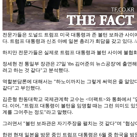
그러면서 "볼턴 보좌관은 자기주장을 펼치는 것 같다"며 "협상
한편 현재 일본을 방문 중인 트럼프 대통령은 6월 중 한국을 
jaewoopark@tf.co.kr
발로 뛰는 <더팩트>는 24시간 여러분의 제보를 기다립니다.
· 카카오톡: '더팩트제보' 검색
· 이메일:
jebo@tf.co.kr
· 뉴스 홈페이지:
https://talk.tf.co.kr/bbs/report/write
·
네이버 메인 더팩트 구독하고 [특종보자→]
·
그곳이 알고싶냐? [영상보기→]
#트럼프
#볼턴
#불협화음
#강경발언
#대북정책
#굿캅
#배드