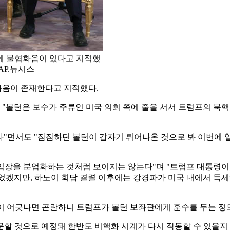
이 어긋나면 곤란하니 트럼프가 볼턴 보좌관에게 훈수를 두는 정
방문할 것으로 예정돼 한반도 비핵화 시계가 다시 작동할 수 있을지
캅
#역할분담
#아냐
#하노이
#회담
#한반도
#비핵화
#시계