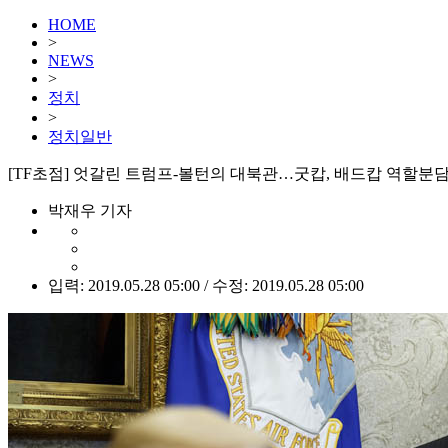
HOME
>
NEWS
>
정치
>
정치일반
[TF초점] 엇갈린 트럼프-볼턴의 대북관…굿캅, 배드캅 역할분담
박재우 기자
입력: 2019.05.28 05:00 / 수정: 2019.05.28 05:00