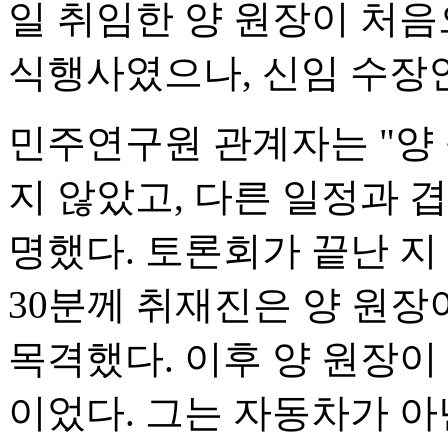
일 취임한 양 원장이 처
식행사였으나, 신임 수장
민주연구원 관계자는 "양 
지 않았고, 다른 일정과 
명했다. 토론회가 끝난 지
30분께 취재진은 양 원장
목격했다. 이후 양 원장이
이었다. 그는 자동차가 