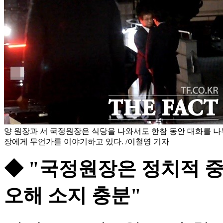
양 원장과 서 국정원장은 식당을 나와서도 한참 동안 대화를 나
장에게 무언가를 이야기하고 있다. /이철영 기자
◆ "국정원장은 정치적 중
오해 소지 충분"