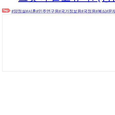
#양정설
#서훈
#민주연구원
#국가정보원
#국정원
#복심
#문