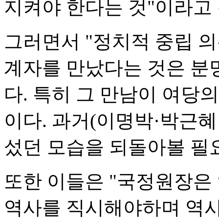
지켜야 한다는 것"이라고
그러면서 "정치적 중립 
계자를 만났다는 것은 분명
다. 특히 그 만남이 여당
이다. 과거(이명박·박근
섰던 모습을 되돌아볼 필요
또한 이들은 "국정원장은
역사를 직시해야하며 역사