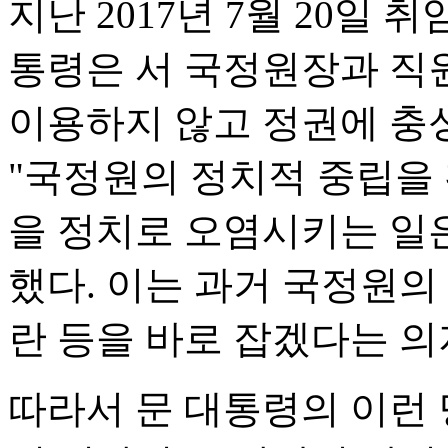
지난 2017년 7월 20일 
통령은 서 국정원장과 직
이용하지 않고 정권에 충
"국정원의 정치적 중립을
을 정치로 오염시키는 일
했다. 이는 과거 국정원의
란 등을 바로 잡겠다는 의
따라서 문 대통령의 이런