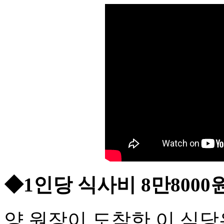
◆1인당 식사비 8만8000
양 원장이 도착한 이 식당