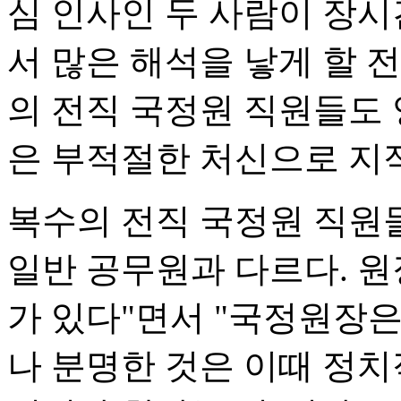
심 인사인 두 사람이 장시
서 많은 해석을 낳게 할 
의 전직 국정원 직원들도 
은 부적절한 처신으로 지
복수의 전직 국정원 직원
일반 공무원과 다르다. 원
가 있다"면서 "국정원장은
나 분명한 것은 이때 정