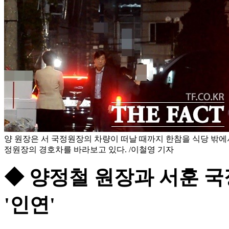
양 원장은 서 국정원장의 차량이 떠날 때까지 한참을 식당 밖에서
정원장의 경호차를 바라보고 있다. /이철영 기자
◆ 양정철 원장과 서훈 국
'인연'