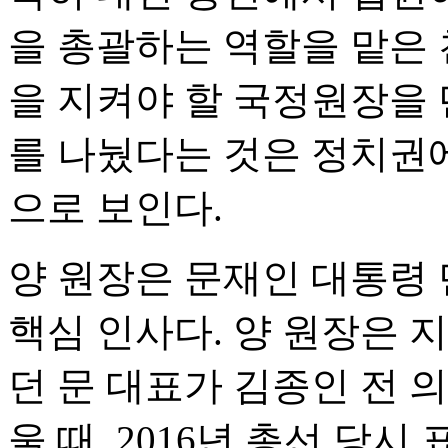
을 총괄하는 역할을 맡은 
을 지켜야 할 국정원장을
를 나눴다는 것은 정치권
으로 보인다.
양 원장은 문재인 대통령 
핵심 인사다. 양 원장은 지
던 문 대표가 김종인 전
울 때, 2016년 총선 당시