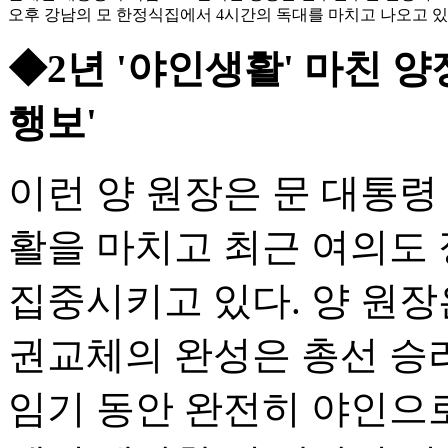
오후 강남의 모 한정식집에서 4시간의 독대를 마치고 나오고 있
◆2년 '야인생활' 마친 양
행보'
이런 양 원장은 문 대통령
활을 마치고 최근 여의도
집중시키고 있다. 양 원장
권교체의 완성은 총선 승
임기 동안 완전히 야인으로