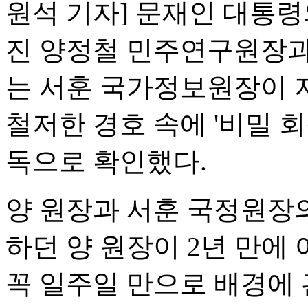
원석 기자] 문재인 대통령
진 양정철 민주연구원장과
는 서훈 국가정보원장이 
철저한 경호 속에 '비밀 
독으로 확인했다.
양 원장과 서훈 국정원장
하던 양 원장이 2년 만에
꼭 일주일 만으로 배경에 