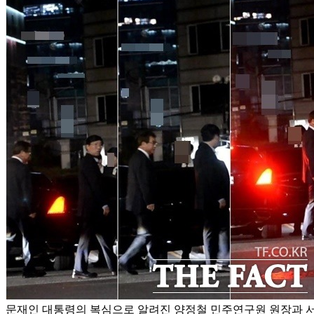
문재인 대통령의 복심으로 알려진 양정철 민주연구원 원장과 서