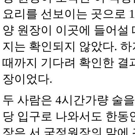
요리를 선보이는 곳으로 1
양 원장이 이곳에 들어설
지는 확인되지 않았다. 하
때까지 기다려 확인한 결과
장이었다.
두 사람은 4시간가량 술을
당 입구로 나와서도 한동안
장은 서 국정원장의 말에 