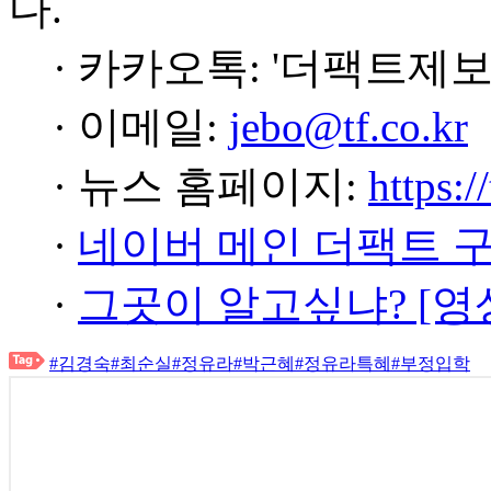
다.
· 카카오톡: '더팩트제보
· 이메일:
jebo@tf.co.kr
· 뉴스 홈페이지:
https:/
·
네이버 메인 더팩트 
·
그곳이 알고싶냐? [영
#김경숙
#최순실
#정유라
#박근혜
#정유라특혜
#부정입학