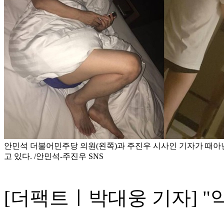
안민석 더불어민주당 의원(왼쪽)과 주진우 시사인 기자가 때아
고 있다. /안민석-주진우 SNS
[더팩트ㅣ박대웅 기자] "