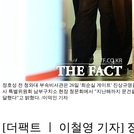
정호성 전 청와대 부속비서관은 26일 '최순실 게이트' 진상규명
사 특별위원회 남부구치소 현장 청문회에서 "지난해까지 문건을
달했다"고 밝혔다. /이덕인 기자
[더팩트 ㅣ 이철영 기자]